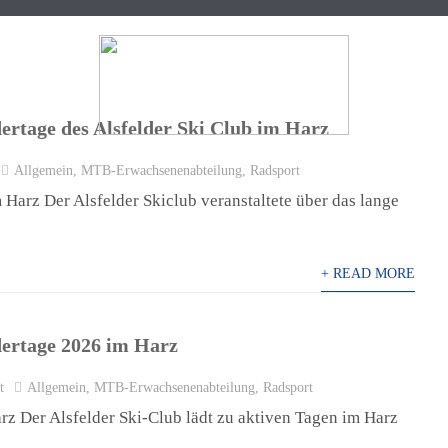
rtage des Alsfelder Ski Club im Harz
Allgemein
,
MTB-Erwachsenenabteilung
,
Radsport
KANU
NORDIC WALKING
RADSPORT
Harz Der Alsfelder Skiclub veranstaltete über das lange
+ READ MORE
ertage 2026 im Harz
t
Allgemein
,
MTB-Erwachsenenabteilung
,
Radsport
z Der Alsfelder Ski-Club lädt zu aktiven Tagen im Harz