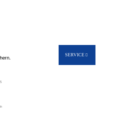
MEDIEN
VEREIN
SERVICE
hern.
15
ln