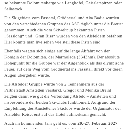
so bekannte Dolomitenberge wie Langkofel, Geisslerspitzen oder
Sellastock.
Die Skigebiete vom Fassatal, Grödnertal und Alta Badia wurden
von den verschiedenen Gruppen des ASC täglich unter die Bretter
genommen. Auch die vom Skiweltcup bekannten Pisten
„Sasslong“ und „Gran Risa“ wurden von den Alsfeldern befahren.
Hier konnte man live sehen wie steil diese Pisten sind.
Ebenfalls wagten sich einige auf die lange Abfahrt von der
Königin der Dolomiten, der Marmolada (3343hm). Der absolute
Höhepunkt für die Gruppe war der Augenblick als das olympische
Feuer, auf dem Weg vom Grödnertal ins Fassatal, direkt vor deren
Augen übergeben wurde.
Die Alsfelder Gruppe wurde von 2 Teilnehmern aus der
Partnerstadt Amstetten verstärkt. Gregor und Monika Breinl
zeigten damit wie gut die Verbindung Alsfeld – Amstetten und
insbesondere der beiden Ski-Clubs funktioniert. Aufgrund der
Empfehlung des Amstettener Skiclubs wurde der Organisator der
Alsfelder Reise, erst auf das Hotel aufmerksam gemacht.
Auch im kommenden Jahr geht es, vom
20.-27. Februar 2027
,