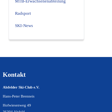
MTB-Erwachsenenabteilung
Radsport
SKI-News
Kontakt
Alsfelder Ski-Club e.V.
Hans-Peter Brenneis
Hofwiesenweg 49
36304 Alsfeld