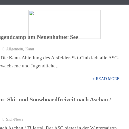
ugendcamp am Neuenhainer See
Allgemein
,
Kanu
KANU
NORDIC WALKING
RADSPORT
ie Kanu-Abteilung des Alsfelder-Ski-Club lädt alle ASC-
Erwachsene und Jugendliche,.
+ READ MORE
n- Ski- und Snowboardfreizeit nach Aschau /
SKI-News
ch Aschau / Zillertal. Der ASC bietet in der Wintersaison