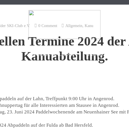
,
lder SKI-Club e.V.
0 Comment
Allgemein
Kanu
ellen Termine 2024 der
Kanuabteilung
.
KANU
NORDIC WALKING
RADSPORT
M
paddeln auf der Lahn, Treffpunkt 9:00 Uhr in Angenrod.
hnuppertag für alle Interessierten am Stausee in Angenrod.
ntag, 23. Juni 2024 Paddelwochenende am Neuenhainer See mit F
024 Abpaddeln auf der Fulda ab Bad Hersfeld.