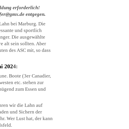
eldung erforderlich!
ufer@gmx.de
entgegen.
 Lahn bei Marburg. Die
essante und sportlich
nger. Die ausgewählte
 alt sein sollten. Aber
ten des ASC mit, so dass
i 202
4:
une. Boote (3er Canadier,
esten etc. stehen zur
enügend zum Essen und
hren wir die Lahn auf
aden und Sichern der
r. Wer Lust hat, der kann
sfeld.