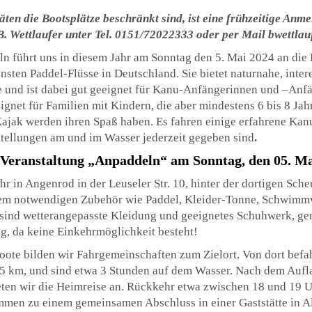
täten die Bootsplätze beschränkt sind, ist eine frühzeitige Anm
 Wettlaufer unter Tel. 0151/72022333 oder per Mail bwettla
ln führt uns in diesem Jahr am Sonntag den 5. Mai 2024 an die
önsten Paddel-Flüsse in Deutschland. Sie bietet naturnahe, inter
e und ist dabei gut geeignet für Kanu-Anfängerinnen und –Anfä
ignet für Familien mit Kindern, die aber mindestens 6 bis 8 Jahre
ajak werden ihren Spaß haben. Es fahren einige erfahrene Kanu
stellungen am und im Wasser jederzeit gegeben sind
.
 Veranstaltung „Anpaddeln“ am Sonntag, den 05. Ma
r in Angenrod in der Leuseler Str. 10, hinter der dortigen Sche
dem notwendigen Zubehör wie Paddel, Kleider-Tonne, Schwimmw
sind wetterangepasste Kleidung und geeignetes Schuhwerk, g
g, da keine Einkehrmöglichkeit besteht!
oote bilden wir Fahrgemeinschaften zum Zielort. Von dort befa
15 km, und sind etwa 3 Stunden auf dem Wasser. Nach dem Aufl
ten wir die Heimreise an. Rückkehr etwa zwischen 18 und 19 Uh
men zu einem gemeinsamen Abschluss in einer Gaststätte in Al